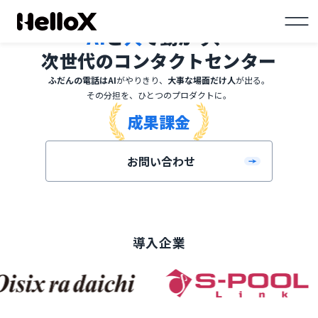
AI
と
人
で動かす、
次世代のコンタクトセンター
ふだんの電話はAI
がやりきり、
大事な場面だけ人
が出る。
その分担を、ひとつのプロダクトに。
成果課金
お問い合わせ
導入企業