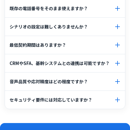
いいえ。費用は「AIが対応を完了できた場合」のみ発生
既存の電話番号をそのまま使えますか？
します。完了できなければ成果報酬は¥0です。
はい。050番号の新規発行に加え、既存番号の転送にも
シナリオの設定は難しくありませんか？
対応しています。現在の運用を変えずに導入いただけま
す。
フローチャートは不要です。目的とタスクを日本語の文
最低契約期間はありますか？
章で書くだけで設定できます。大規模なご利用では専任
チームが業務分析からシナリオ構築まで伴走します。
ご利用内容によって異なります。契約条件は個別にご案
CRMやSFA、基幹システムとの連携は可能ですか？
内していますので、お気軽にお問い合わせください。
はい。API連携・CSVアップロードに加え、RPAを活用し
音声品質や応対精度はどの程度ですか？
た連携など、貴社の業務に合わせた深いシステム連携が
可能です。
自社200名規模のコンタクトセンターで毎日実運用し、
セキュリティ要件には対応していますか？
実通話のフィードバックで継続的に改善しています。全
通話をリアルタイムに把握し、必要な場面では人がすぐ
お客様のセキュリティ要件は個別に伺ったうえでご案内
に介入できます。
しています。データの取り扱いや監査に関するご要望
は、お問い合わせよりお知らせください。