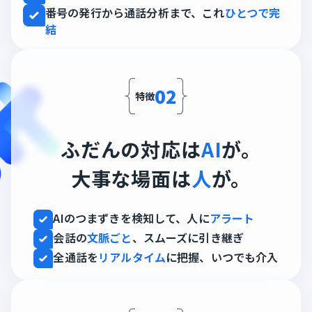
番号の発行から通話分析まで、これ
ひとつで完
結
02
特徴
ふだんの対応は
AI
が。
大事な場面は
人
が。
AIのつまずきを検知して、人に
アラート
会話の
文脈ごと
、スムーズに引き継ぎ
全通話を
リアルタイム
に把握、いつでも介入