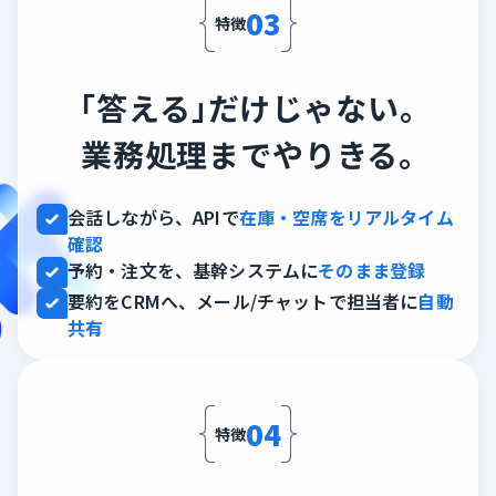
03
特徴
「答える」だけじゃない。
業務処理までやりきる。
会話しながら、APIで
在庫・空席をリアルタイム
確認
予約・注文を、基幹システムに
そのまま登録
要約をCRMへ、メール/チャットで担当者に
自動
共有
04
特徴