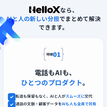
なら、
AIと人の新しい分担
でまとめて解決
できます。
01
特徴
電話もAIも、
ひとつのプロダクト
。
転送も保留もなく、AIと人が
スムーズに
交代
通話の文脈・顧客データを
AIも人も全員で共有