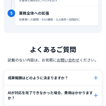
本番後も継続的にPDCAを回す
業務全体への拡張
5
他業務への展開・RAG構築・SLA運用へ段階的に
よくあるご質問
記載のない内容は、お気軽に
お問い合わせ
ください。
成果報酬はどのように決まりますか？
成果報酬は、AIが対応を完了した1件ごとに発生します。
AIが対応を完了できなかった場合、費用はかかります
単価はシナリオの複雑さに応じて自動算出され、シナリ
か？
オ作成時に必ずご提示します。